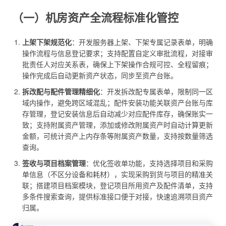
（一）机房资产全流程标准化管控
上架下架规范化
：开发服务器上架、下架专属记录表单，明确
操作流程与信息登记要求；支持配置自定义审批流程，对接审
批责任人对应关系表，确保上下架操作合规可控、全程留痕；
操作完成后自动更新资产状态，同步至资产台账。
拆改配与配件管理精细化
：开发拆改配专属表单，限制同一区
域内操作，避免跨区域混乱；配件安装功能关联资产台账与库
存管理，登记安装信息后自动减少对应配件库存，确保账实一
致；支持附属资产管理，添加或修改附属资产时自动计算更新
金额，可统计资产上内存条等附属资产数量，支持按数量筛选
查询。
签收与项目档案管理
：优化签收单功能，支持选择项目和采购
单信息（不区分设备和耗材），实现采购到货与项目的精准关
联；搭建项目档案模块，登记项目所用资产及配件清单，支持
多条件搜索查询，提供标准接口便于对接，快速追溯项目资产
归属。